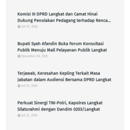
Komisi III DPRD Langkat dan Camat Hinai
Dukung Penolakan Pedagang terhadap Rencana
Pembangunan KDMP di Pasar Senin
Juli 07, 2026
Bupati Syah Afandin Buka Forum Konsultasi
Publik Menuju Mall Pelayanan Publik Langkat
Desember 03, 2025
Terjawab, Keresahan Kepling Terkait Masa
Jabatan dalam Audiensi Bersama DPRD Langkat
Juli 31, 2026
Perkuat Sinergi TNI-Polri, Kapolres Langkat
Silaturahmi dengan Dandim 0203/Langkat
Juli 22, 2026