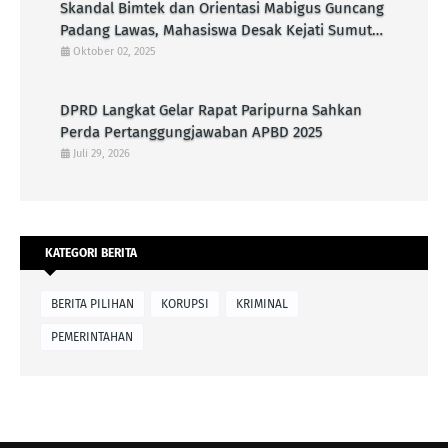
Skandal Bimtek dan Orientasi Mabigus Guncang
Padang Lawas, Mahasiswa Desak Kejati Sumut
Periksa Bupati dan Ancaman Terhadap
Oktober 02, 2025
Integritas Pramuka
DPRD Langkat Gelar Rapat Paripurna Sahkan
Perda Pertanggungjawaban APBD 2025
Juli 29, 2026
KATEGORI BERITA
BERITA PILIHAN
KORUPSI
KRIMINAL
PEMERINTAHAN