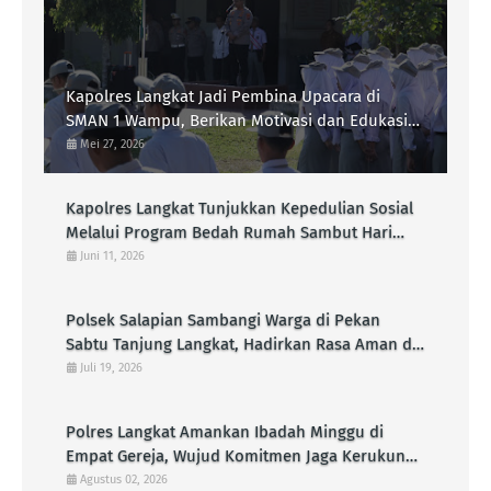
Kapolres Langkat Jadi Pembina Upacara di
SMAN 1 Wampu, Berikan Motivasi dan Edukasi
Kamtibmas kepada Pelajar
Mei 27, 2026
Kapolres Langkat Tunjukkan Kepedulian Sosial
Melalui Program Bedah Rumah Sambut Hari
Bhayangkara Ke-80
Juni 11, 2026
Polsek Salapian Sambangi Warga di Pekan
Sabtu Tanjung Langkat, Hadirkan Rasa Aman di
Tengah Aktivitas Masyarakat
Juli 19, 2026
Polres Langkat Amankan Ibadah Minggu di
Empat Gereja, Wujud Komitmen Jaga Kerukunan
Umat Beragama
Agustus 02, 2026