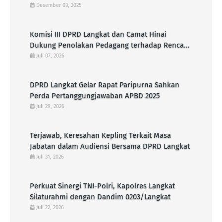
Desember 03, 2025
Komisi III DPRD Langkat dan Camat Hinai
Dukung Penolakan Pedagang terhadap Rencana
Pembangunan KDMP di Pasar Senin
Juli 07, 2026
DPRD Langkat Gelar Rapat Paripurna Sahkan
Perda Pertanggungjawaban APBD 2025
Juli 29, 2026
Terjawab, Keresahan Kepling Terkait Masa
Jabatan dalam Audiensi Bersama DPRD Langkat
Juli 31, 2026
Perkuat Sinergi TNI-Polri, Kapolres Langkat
Silaturahmi dengan Dandim 0203/Langkat
Juli 22, 2026