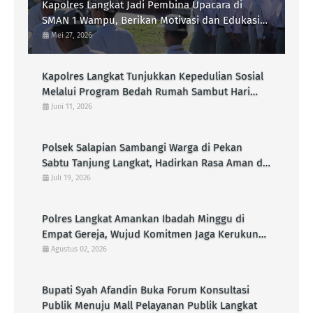
Kapolres Langkat Jadi Pembina Upacara di
SMAN 1 Wampu, Berikan Motivasi dan Edukasi
Kamtibmas kepada Pelajar
Mei 27, 2026
Kapolres Langkat Tunjukkan Kepedulian Sosial
Melalui Program Bedah Rumah Sambut Hari
Bhayangkara Ke-80
Juni 11, 2026
Polsek Salapian Sambangi Warga di Pekan
Sabtu Tanjung Langkat, Hadirkan Rasa Aman di
Tengah Aktivitas Masyarakat
Juli 19, 2026
Polres Langkat Amankan Ibadah Minggu di
Empat Gereja, Wujud Komitmen Jaga Kerukunan
Umat Beragama
Agustus 02, 2026
Bupati Syah Afandin Buka Forum Konsultasi
Publik Menuju Mall Pelayanan Publik Langkat