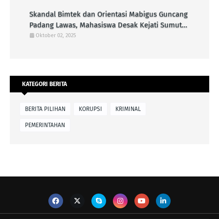
Skandal Bimtek dan Orientasi Mabigus Guncang
Padang Lawas, Mahasiswa Desak Kejati Sumut
Periksa Bupati dan Ancaman Terhadap
Oktober 02, 2025
Integritas Pramuka
KATEGORI BERITA
BERITA PILIHAN
KORUPSI
KRIMINAL
PEMERINTAHAN