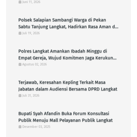
Bhayangkara Ke-80
Juni 11, 2026
Polsek Salapian Sambangi Warga di Pekan
Sabtu Tanjung Langkat, Hadirkan Rasa Aman di
Tengah Aktivitas Masyarakat
Juli 19, 2026
Polres Langkat Amankan Ibadah Minggu di
Empat Gereja, Wujud Komitmen Jaga Kerukunan
Umat Beragama
Agustus 02, 2026
Terjawab, Keresahan Kepling Terkait Masa
Jabatan dalam Audiensi Bersama DPRD Langkat
Juli 31, 2026
Bupati Syah Afandin Buka Forum Konsultasi
Publik Menuju Mall Pelayanan Publik Langkat
Desember 03, 2025