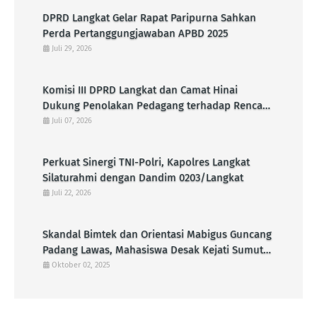
DPRD Langkat Gelar Rapat Paripurna Sahkan
Perda Pertanggungjawaban APBD 2025
Juli 29, 2026
Komisi III DPRD Langkat dan Camat Hinai
Dukung Penolakan Pedagang terhadap Rencana
Pembangunan KDMP di Pasar Senin
Juli 07, 2026
Perkuat Sinergi TNI-Polri, Kapolres Langkat
Silaturahmi dengan Dandim 0203/Langkat
Juli 22, 2026
Skandal Bimtek dan Orientasi Mabigus Guncang
Padang Lawas, Mahasiswa Desak Kejati Sumut
Periksa Bupati dan Ancaman Terhadap
Oktober 02, 2025
Integritas Pramuka