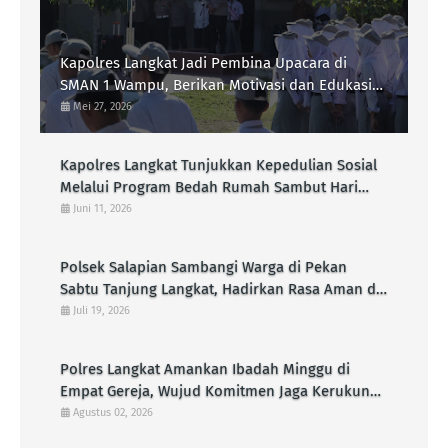
Kapolres Langkat Jadi Pembina Upacara di
SMAN 1 Wampu, Berikan Motivasi dan Edukasi
Kamtibmas kepada Pelajar
Mei 27, 2026
Kapolres Langkat Tunjukkan Kepedulian Sosial
Melalui Program Bedah Rumah Sambut Hari
Bhayangkara Ke-80
Juni 11, 2026
Polsek Salapian Sambangi Warga di Pekan
Sabtu Tanjung Langkat, Hadirkan Rasa Aman di
Tengah Aktivitas Masyarakat
Juli 19, 2026
Polres Langkat Amankan Ibadah Minggu di
Empat Gereja, Wujud Komitmen Jaga Kerukunan
Umat Beragama
Agustus 02, 2026