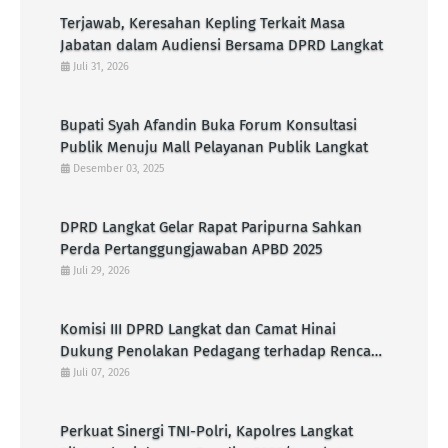
Terjawab, Keresahan Kepling Terkait Masa
Jabatan dalam Audiensi Bersama DPRD Langkat
Juli 31, 2026
Bupati Syah Afandin Buka Forum Konsultasi
Publik Menuju Mall Pelayanan Publik Langkat
Desember 03, 2025
DPRD Langkat Gelar Rapat Paripurna Sahkan
Perda Pertanggungjawaban APBD 2025
Juli 29, 2026
Komisi III DPRD Langkat dan Camat Hinai
Dukung Penolakan Pedagang terhadap Rencana
Pembangunan KDMP di Pasar Senin
Juli 07, 2026
Perkuat Sinergi TNI-Polri, Kapolres Langkat