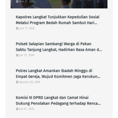
Kamtibmas kepada Pelajar
Mei 27, 2026
Kapolres Langkat Tunjukkan Kepedulian Sosial
Melalui Program Bedah Rumah Sambut Hari
Bhayangkara Ke-80
Juni 11, 2026
Polsek Salapian Sambangi Warga di Pekan
Sabtu Tanjung Langkat, Hadirkan Rasa Aman di
Tengah Aktivitas Masyarakat
Juli 19, 2026
Polres Langkat Amankan Ibadah Minggu di
Empat Gereja, Wujud Komitmen Jaga Kerukunan
Umat Beragama
Agustus 02, 2026
Komisi III DPRD Langkat dan Camat Hinai
Dukung Penolakan Pedagang terhadap Rencana
Pembangunan KDMP di Pasar Senin
Juli 07, 2026