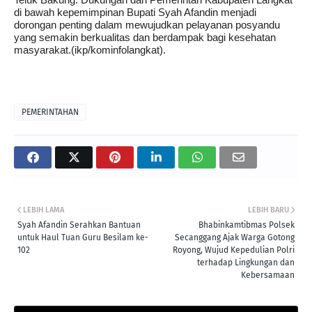
di bawah kepemimpinan Bupati Syah Afandin menjadi
dorongan penting dalam mewujudkan pelayanan posyandu
yang semakin berkualitas dan berdampak bagi kesehatan
masyarakat.(ikp/kominfolangkat).
PEMERINTAHAN
LEBIH LAMA
LEBIH BARU
Syah Afandin Serahkan Bantuan
Bhabinkamtibmas Polsek
untuk Haul Tuan Guru Besilam ke-
Secanggang Ajak Warga Gotong
102
Royong, Wujud Kepedulian Polri
terhadap Lingkungan dan
Kebersamaan