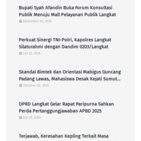
Bupati Syah Afandin Buka Forum Konsultasi
Publik Menuju Mall Pelayanan Publik Langkat
Desember 03, 2025
Perkuat Sinergi TNI-Polri, Kapolres Langkat
Silaturahmi dengan Dandim 0203/Langkat
Juli 22, 2026
Skandal Bimtek dan Orientasi Mabigus Guncang
Padang Lawas, Mahasiswa Desak Kejati Sumut
Periksa Bupati dan Ancaman Terhadap
Oktober 02, 2025
Integritas Pramuka
DPRD Langkat Gelar Rapat Paripurna Sahkan
Perda Pertanggungjawaban APBD 2025
Juli 29, 2026
Terjawab, Keresahan Kepling Terkait Masa