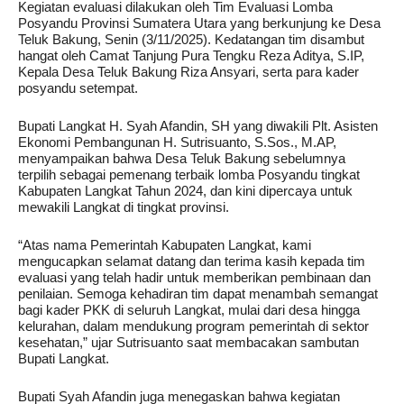
Kegiatan evaluasi dilakukan oleh Tim Evaluasi Lomba
Posyandu Provinsi Sumatera Utara yang berkunjung ke Desa
Teluk Bakung, Senin (3/11/2025). Kedatangan tim disambut
hangat oleh Camat Tanjung Pura Tengku Reza Aditya, S.IP,
Kepala Desa Teluk Bakung Riza Ansyari, serta para kader
posyandu setempat.
Bupati Langkat H. Syah Afandin, SH yang diwakili Plt. Asisten
Ekonomi Pembangunan H. Sutrisuanto, S.Sos., M.AP,
menyampaikan bahwa Desa Teluk Bakung sebelumnya
terpilih sebagai pemenang terbaik lomba Posyandu tingkat
Kabupaten Langkat Tahun 2024, dan kini dipercaya untuk
mewakili Langkat di tingkat provinsi.
“Atas nama Pemerintah Kabupaten Langkat, kami
mengucapkan selamat datang dan terima kasih kepada tim
evaluasi yang telah hadir untuk memberikan pembinaan dan
penilaian. Semoga kehadiran tim dapat menambah semangat
bagi kader PKK di seluruh Langkat, mulai dari desa hingga
kelurahan, dalam mendukung program pemerintah di sektor
kesehatan,” ujar Sutrisuanto saat membacakan sambutan
Bupati Langkat.
Bupati Syah Afandin juga menegaskan bahwa kegiatan