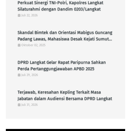
Perkuat Sinergi TNI-Polri, Kapolres Langkat
Silaturahmi dengan Dandim 0203/Langkat
Juli 22, 2026
Skandal Bimtek dan Orientasi Mabigus Guncang
Padang Lawas, Mahasiswa Desak Kejati Sumut
Periksa Bupati dan Ancaman Terhadap
Oktober 02, 2025
Integritas Pramuka
DPRD Langkat Gelar Rapat Paripurna Sahkan
Perda Pertanggungjawaban APBD 2025
Juli 29, 2026
Terjawab, Keresahan Kepling Terkait Masa
Jabatan dalam Audiensi Bersama DPRD Langkat
Juli 31, 2026