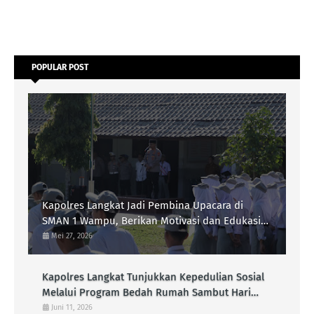
POPULAR POST
Kapolres Langkat Jadi Pembina Upacara di
SMAN 1 Wampu, Berikan Motivasi dan Edukasi
Kamtibmas kepada Pelajar
Mei 27, 2026
Kapolres Langkat Tunjukkan Kepedulian Sosial
Melalui Program Bedah Rumah Sambut Hari
Bhayangkara Ke-80
Juni 11, 2026