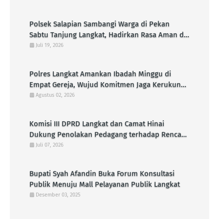
Polsek Salapian Sambangi Warga di Pekan
Sabtu Tanjung Langkat, Hadirkan Rasa Aman di
Tengah Aktivitas Masyarakat
Juli 19, 2026
Polres Langkat Amankan Ibadah Minggu di
Empat Gereja, Wujud Komitmen Jaga Kerukunan
Umat Beragama
Agustus 02, 2026
Komisi III DPRD Langkat dan Camat Hinai
Dukung Penolakan Pedagang terhadap Rencana
Pembangunan KDMP di Pasar Senin
Juli 07, 2026
Bupati Syah Afandin Buka Forum Konsultasi
Publik Menuju Mall Pelayanan Publik Langkat
Desember 03, 2025