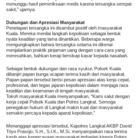
menunggu hasil pemeriksaan medis karena tersangka sempat
sakit,” ujarnya.
Dukungan dan Apresiasi Masyarakat
Penetapan tersangka ini disambut positif oleh masyarakat
Kuala. Mereka menilai langkah kepolisian sebagai bentuk
nyata keadilan yang lama dinantikan. Beberapa warga
mengungkapkan bahwa tersangka selama ini dikenal
menjalankan praktik pinjaman uang dengan cara-cara yang
meresahkan, bahkan kerap bersikap kasar kepada nasabah.
Sebagai bentuk dukungan dan rasa syukur, Polsek Kuala
dibanjiri papan bunga ucapan terima kasih dari masyarakat.
Papan-papan tersebut berisi pesan apresiasi atas kerja cepat,
profesional, dan tegas jajaran kepolisian dalam menjaga rasa
keadilan dan keamanan di tengah masyarakat.
Tokoh masyarakat Kuala menyampaikan, “Kami salut dengan
kerja cepat Polsek Kuala dan Polres Langkat. Semoga
penegakan hukum di Langkat makin kuat dan masyarakat
semakin percaya kepada aparat kepolisian.”
Menanggapi apresiasi tersebut, Kapolres Langkat AKBP David
Triyo Prasojo, S.H., S.I.K., M.Si. menyampaikan rasa terima
kasih atas kepercayaan masyarakat terhadap kinerja Polres