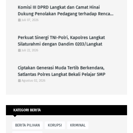
Komisi III DPRD Langkat dan Camat Hinai
Dukung Penolakan Pedagang terhadap Rencana
Pembangunan KDMP di Pasar Senin
Juli 07, 2026
Perkuat Sinergi TNI-Polri, Kapolres Langkat
Silaturahmi dengan Dandim 0203/Langkat
Juli 22, 2026
Ciptakan Generasi Muda Tertib Berkendara,
Satlantas Polres Langkat Bekali Pelajar SMP
Agustus 02, 2026
KATEGORI BERITA
BERITA PILIHAN
KORUPSI
KRIMINAL