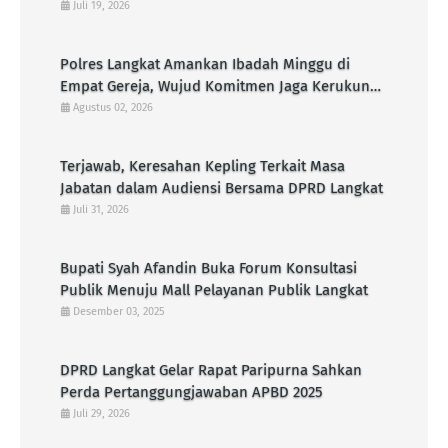
Tengah Aktivitas Masyarakat
Juli 19, 2026
Polres Langkat Amankan Ibadah Minggu di
Empat Gereja, Wujud Komitmen Jaga Kerukunan
Umat Beragama
Agustus 02, 2026
Terjawab, Keresahan Kepling Terkait Masa
Jabatan dalam Audiensi Bersama DPRD Langkat
Juli 31, 2026
Bupati Syah Afandin Buka Forum Konsultasi
Publik Menuju Mall Pelayanan Publik Langkat
Desember 03, 2025
DPRD Langkat Gelar Rapat Paripurna Sahkan
Perda Pertanggungjawaban APBD 2025
Juli 29, 2026