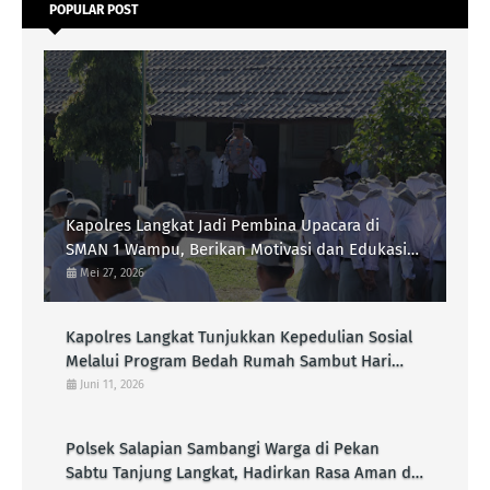
POPULAR POST
Kapolres Langkat Jadi Pembina Upacara di
SMAN 1 Wampu, Berikan Motivasi dan Edukasi
Kamtibmas kepada Pelajar
Mei 27, 2026
Kapolres Langkat Tunjukkan Kepedulian Sosial
Melalui Program Bedah Rumah Sambut Hari
Bhayangkara Ke-80
Juni 11, 2026
Polsek Salapian Sambangi Warga di Pekan
Sabtu Tanjung Langkat, Hadirkan Rasa Aman di