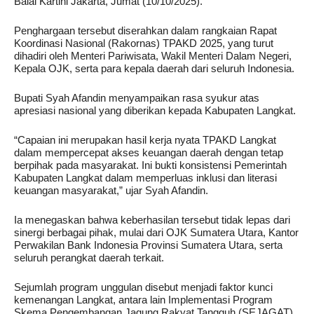
Balai Kartini Jakarta, Jumat (10/10/2025).
Penghargaan tersebut diserahkan dalam rangkaian Rapat
Koordinasi Nasional (Rakornas) TPAKD 2025, yang turut
dihadiri oleh Menteri Pariwisata, Wakil Menteri Dalam Negeri,
Kepala OJK, serta para kepala daerah dari seluruh Indonesia.
Bupati Syah Afandin menyampaikan rasa syukur atas
apresiasi nasional yang diberikan kepada Kabupaten Langkat.
“Capaian ini merupakan hasil kerja nyata TPAKD Langkat
dalam mempercepat akses keuangan daerah dengan tetap
berpihak pada masyarakat. Ini bukti konsistensi Pemerintah
Kabupaten Langkat dalam memperluas inklusi dan literasi
keuangan masyarakat,” ujar Syah Afandin.
Ia menegaskan bahwa keberhasilan tersebut tidak lepas dari
sinergi berbagai pihak, mulai dari OJK Sumatera Utara, Kantor
Perwakilan Bank Indonesia Provinsi Sumatera Utara, serta
seluruh perangkat daerah terkait.
Sejumlah program unggulan disebut menjadi faktor kunci
kemenangan Langkat, antara lain Implementasi Program
Skema Pengembangan Jagung Rakyat Tangguh (SEJAGAT),