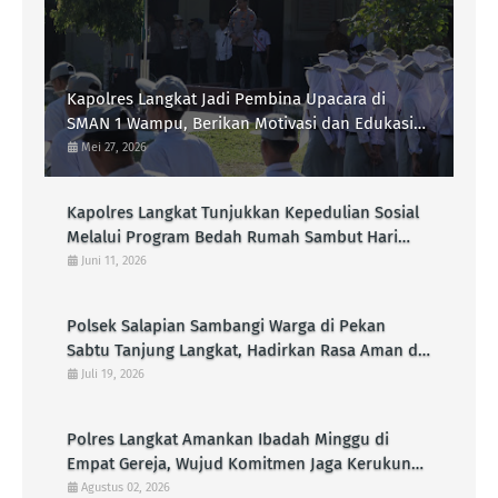
Kapolres Langkat Jadi Pembina Upacara di
SMAN 1 Wampu, Berikan Motivasi dan Edukasi
Kamtibmas kepada Pelajar
Mei 27, 2026
Kapolres Langkat Tunjukkan Kepedulian Sosial
Melalui Program Bedah Rumah Sambut Hari
Bhayangkara Ke-80
Juni 11, 2026
Polsek Salapian Sambangi Warga di Pekan
Sabtu Tanjung Langkat, Hadirkan Rasa Aman di
Tengah Aktivitas Masyarakat
Juli 19, 2026
Polres Langkat Amankan Ibadah Minggu di
Empat Gereja, Wujud Komitmen Jaga Kerukunan
Umat Beragama
Agustus 02, 2026