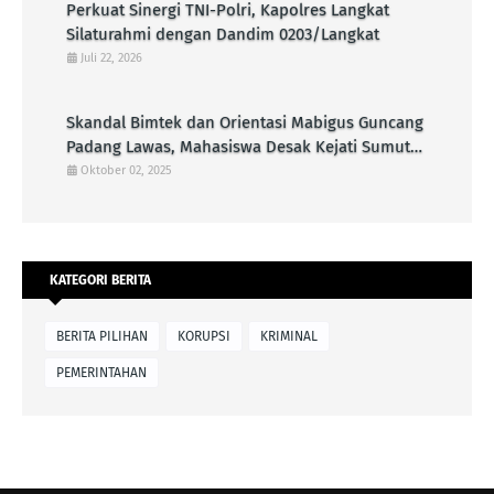
Perkuat Sinergi TNI-Polri, Kapolres Langkat
Silaturahmi dengan Dandim 0203/Langkat
Juli 22, 2026
Skandal Bimtek dan Orientasi Mabigus Guncang
Padang Lawas, Mahasiswa Desak Kejati Sumut
Periksa Bupati dan Ancaman Terhadap
Oktober 02, 2025
Integritas Pramuka
KATEGORI BERITA
BERITA PILIHAN
KORUPSI
KRIMINAL
PEMERINTAHAN