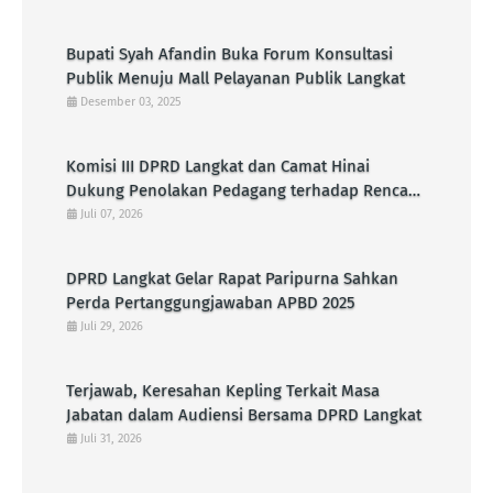
Bupati Syah Afandin Buka Forum Konsultasi
Publik Menuju Mall Pelayanan Publik Langkat
Desember 03, 2025
Komisi III DPRD Langkat dan Camat Hinai
Dukung Penolakan Pedagang terhadap Rencana
Pembangunan KDMP di Pasar Senin
Juli 07, 2026
DPRD Langkat Gelar Rapat Paripurna Sahkan
Perda Pertanggungjawaban APBD 2025
Juli 29, 2026
Terjawab, Keresahan Kepling Terkait Masa
Jabatan dalam Audiensi Bersama DPRD Langkat
Juli 31, 2026